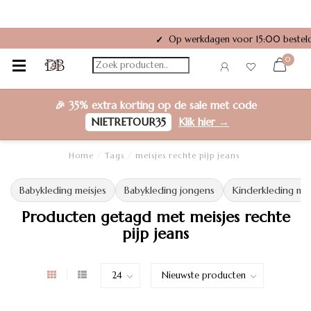
Op werkdagen voor 15:00 besteld
✓
0
🎉
35% extra korting
op de sale met code
NIETRETOUR35
Klik hier →
Home
/
Tags
/
meisjes rechte pijp jeans
Babykleding meisjes
Babykleding jongens
Kinderkleding mei
Producten getagd met meisjes rechte
pijp jeans