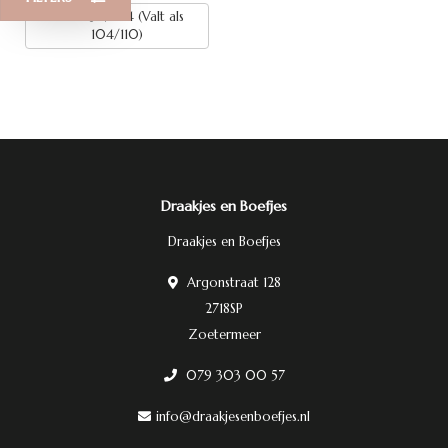
Maat: 98/104 (Valt als
104/110)
Draakjes en Boefjes
Draakjes en Boefjes
Argonstraat 128
2718SP
Zoetermeer
079 303 00 57
info@draakjesenboefjes.nl