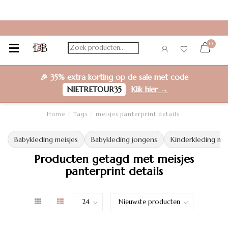
0
🎉
35% extra korting
op de sale met code
NIETRETOUR35
Klik hier →
Home
/
Tags
/
meisjes panterprint details
Babykleding meisjes
Babykleding jongens
Kinderkleding mei
Producten getagd met meisjes
panterprint details