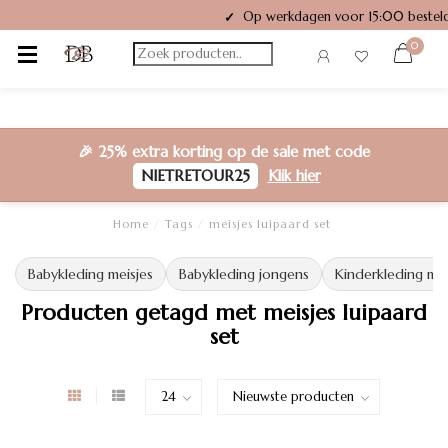
Op werkdagen voor 15:00 besteld
✓
0
🎉
25% extra korting
op de sale met code
NIETRETOUR25
Klik hier
Home
/
Tags
/
meisjes luipaard set
Babykleding meisjes
Babykleding jongens
Kinderkleding mei
Producten getagd met meisjes luipaard
set