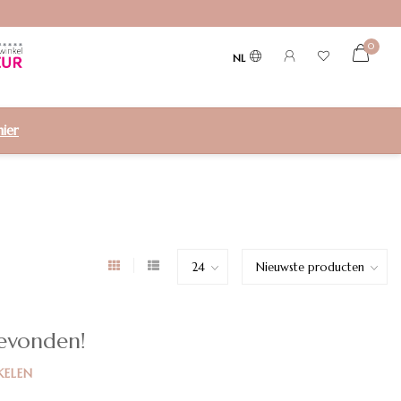
0
NL
hier
evonden!
KELEN