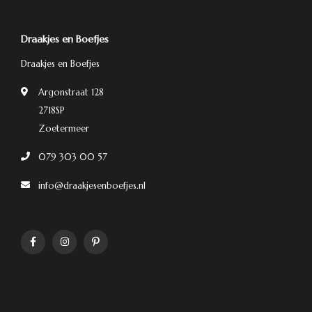
Draakjes en Boefjes
Draakjes en Boefjes
Argonstraat 128
2718SP
Zoetermeer
079 303 00 57
info@draakjesenboefjes.nl