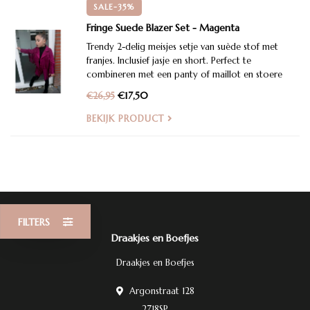
SALE-35%
Fringe Suede Blazer Set - Magenta
Trendy 2-delig meisjes setje van suède stof met
franjes. Inclusief jasje en short. Perfect te
combineren met een panty of maillot en stoere
laarsjes. Maten 98/104 t/m 158/164.
€17,50
€26,95
BEKIJK PRODUCT
FILTERS
Draakjes en Boefjes
Draakjes en Boefjes
Argonstraat 128
2718SP