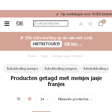
Op werkdagen voor 15:00 besteld
✓
0
🎉
35% extra korting
op de sale met code
NIETRETOUR35
Klik hier →
Home
/
Tags
/
meisjes jasje franjes
Babykleding meisjes
Babykleding jongens
Kinderkleding mei
Producten getagd met meisjes jasje
franjes