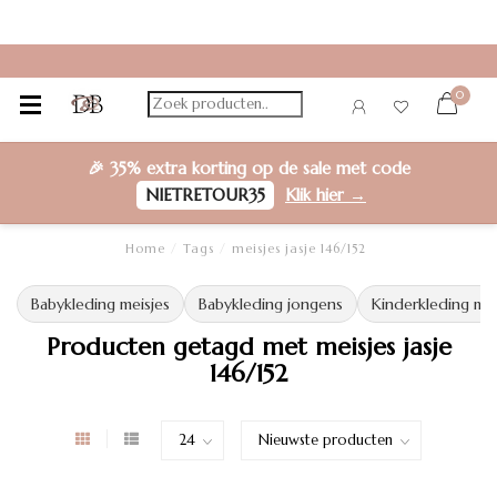
0
🎉
35% extra korting
op de sale met code
NIETRETOUR35
Klik hier →
Home
/
Tags
/
meisjes jasje 146/152
Babykleding meisjes
Babykleding jongens
Kinderkleding mei
Producten getagd met meisjes jasje
146/152