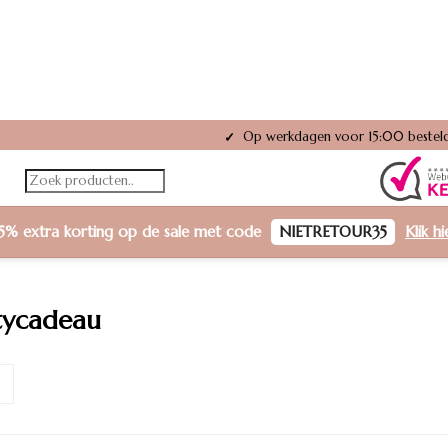
Op werkdagen voor 15:00 besteld
✓
5% extra korting
op de sale met code
NIETRETOUR35
Klik h
tycadeau