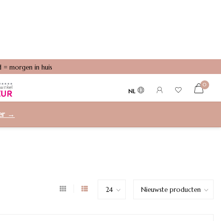
 = morgen in huis
0
NL
ier →