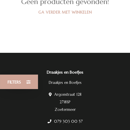
Geen producten gevonden!
GA VERDER MET WINKELEN
Draakjes en Boefjes
FILTERS
Draakjes en Boefjes
Argonstraat 128
2718SP
Zoetermeer
079 303 00 57