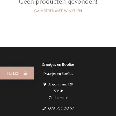
Geen producten gevonden!
GA VERDER MET WINKELEN
Draakjes en Boefjes
FILTERS
Draakjes en Boefjes
Argonstraat 128
2718SP
Zoetermeer
079 303 00 57