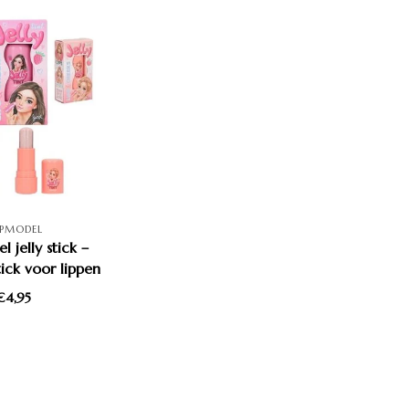
PMODEL
jelly stick –
ick voor lippen
gen meisjes
€4,95