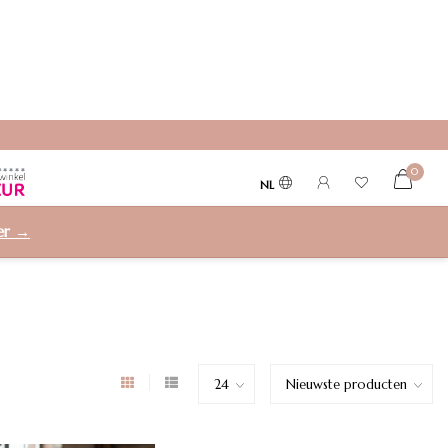
0
NL
ier →