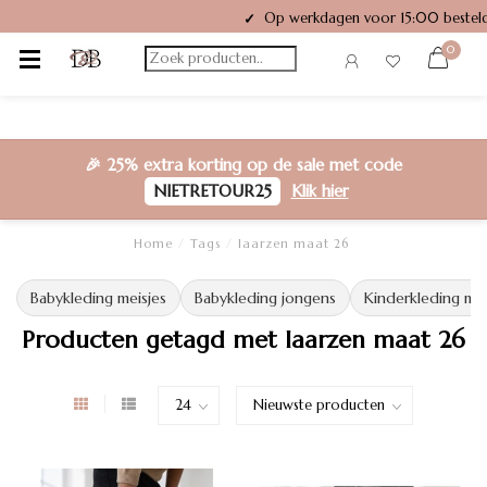
Op werkdagen voor 15:00 besteld
✓
0
🎉
25% extra korting
op de sale met code
NIETRETOUR25
Klik hier
Home
/
Tags
/
laarzen maat 26
Babykleding meisjes
Babykleding jongens
Kinderkleding mei
Producten getagd met laarzen maat 26