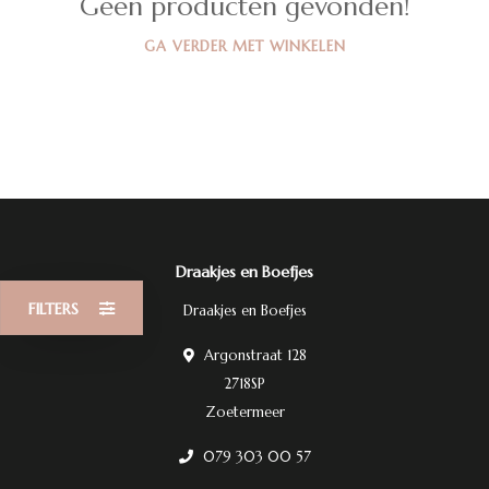
Geen producten gevonden!
GA VERDER MET WINKELEN
Draakjes en Boefjes
FILTERS
Draakjes en Boefjes
Argonstraat 128
2718SP
Zoetermeer
079 303 00 57