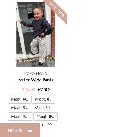
SALE -70%
KOKO NOKO
Aztec Wide Pants
€7,50
€24,95
Maat: 80
Maat: 86
Maat: 92
Maat: 98
Maat: 104
Maat: 110
Maat: 116
Maat: 122
FILTERS
Maat: 128