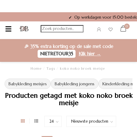
Op werkdagen voor 15:00 besteld
✓
0
🎉
35% extra korting
op de sale met code
NIETRETOUR35
Klik hier →
Home
/
Tags
/
koko noko broek meisje
Babykleding meisjes
Babykleding jongens
Kinderkleding mei
Producten getagd met koko noko broek
meisje