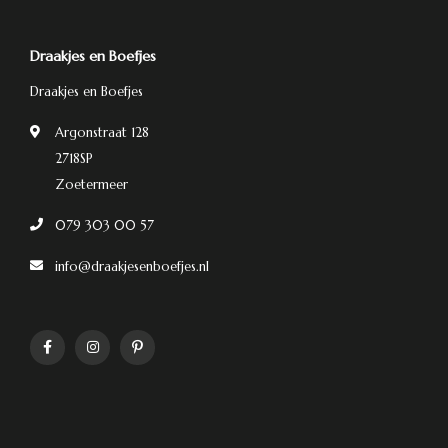
Draakjes en Boefjes
Draakjes en Boefjes
Argonstraat 128
2718SP
Zoetermeer
079 303 00 57
info@draakjesenboefjes.nl