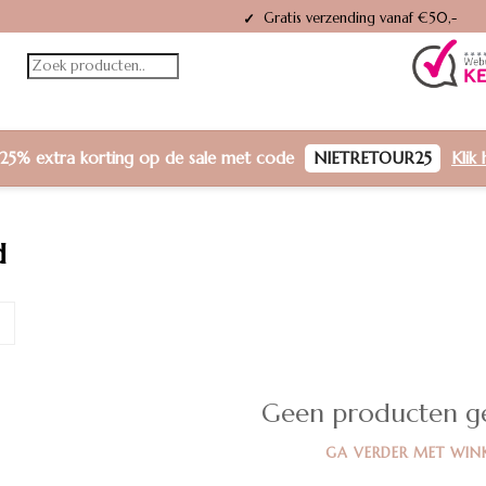
Gratis verzending vanaf €50,-
✓
25% extra korting
op de sale met code
NIETRETOUR25
Klik 
d
Geen producten g
GA VERDER MET WIN