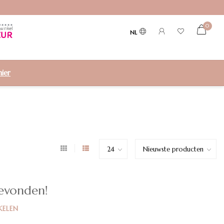
0
NL
hier
evonden!
KELEN