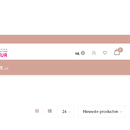
0
NL
ier →