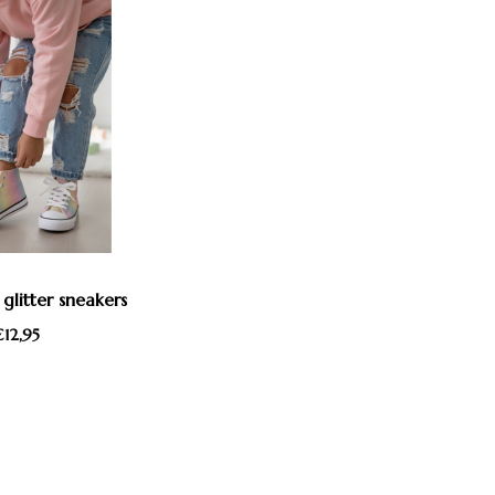
litter sneakers
12,95