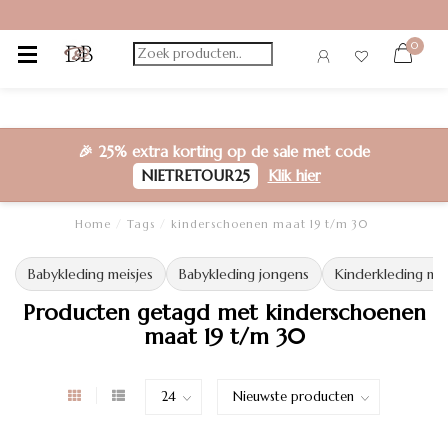
0
🎉
25% extra korting
op de sale met code
NIETRETOUR25
Klik hier
Home
/
Tags
/
kinderschoenen maat 19 t/m 30
Babykleding meisjes
Babykleding jongens
Kinderkleding mei
Producten getagd met kinderschoenen
maat 19 t/m 30