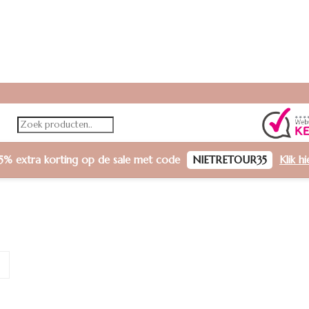
5% extra korting
op de sale met code
NIETRETOUR35
Klik h