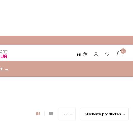
0
NL
ier →