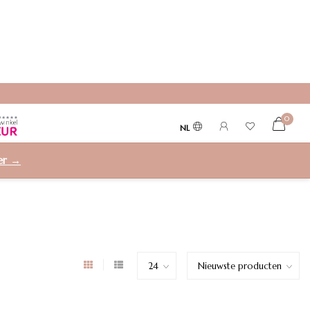
0
NL
ier →