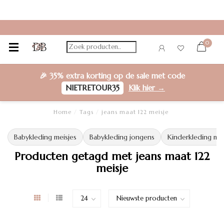
0
🎉
35% extra korting
op de sale met code
NIETRETOUR35
Klik hier →
Home
/
Tags
/
jeans maat 122 meisje
Babykleding meisjes
Babykleding jongens
Kinderkleding mei
Producten getagd met jeans maat 122
meisje