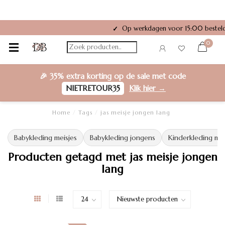
Op werkdagen voor 15:00 besteld
✓
0
🎉
35% extra korting
op de sale met code
NIETRETOUR35
Klik hier →
Home
/
Tags
/
jas meisje jongen lang
Babykleding meisjes
Babykleding jongens
Kinderkleding mei
Producten getagd met jas meisje jongen
lang