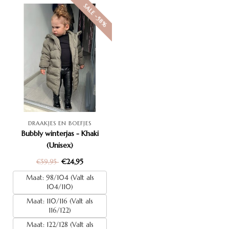
SALE -58%
DRAAKJES EN BOEFJES
Bubbly winterjas - Khaki
(Unisex)
€24,95
€59,95
Maat: 98/104 (Valt als
104/110)
Maat: 110/116 (Valt als
116/122)
Maat: 122/128 (Valt als