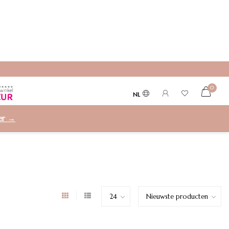
0
NL
ier →