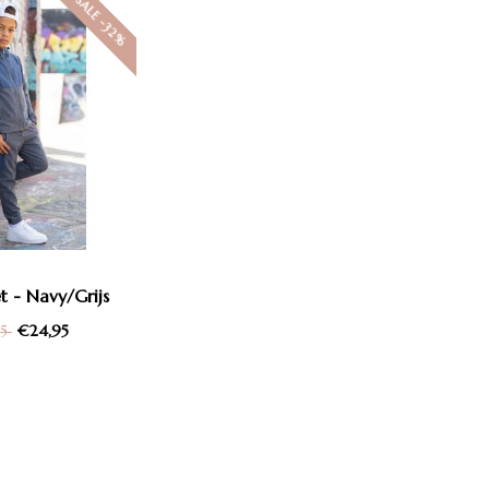
SALE -32%
t - Navy/Grijs
€24,95
95