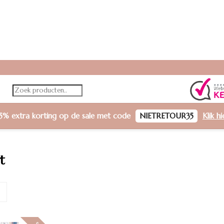
5% extra korting
op de sale met code
NIETRETOUR35
Klik h
t