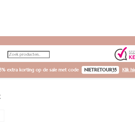
5% extra korting
op de sale met code
NIETRETOUR35
Klik h
t