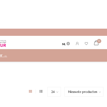
0
NL
ier →