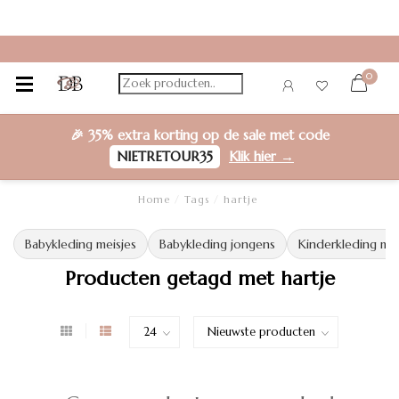
0
🎉
35% extra korting
op de sale met code
NIETRETOUR35
Klik hier →
Home
/
Tags
/
hartje
Babykleding meisjes
Babykleding jongens
Kinderkleding mei
Producten getagd met hartje