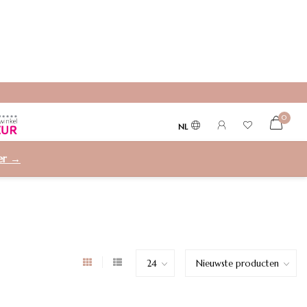
0
NL
ier →