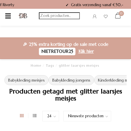
ty
Gratis verzending vanaf €50,-
✓
0
🎉
25% extra korting
op de sale met code
NIETRETOUR25
Klik hier
Home
/
Tags
/
glitter laarsjes meisjes
Babykleding meisjes
Babykleding jongens
Kinderkleding mei
Producten getagd met glitter laarsjes
meisjes