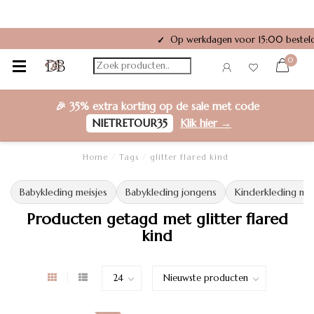
Op werkdagen voor 15:00 besteld
✓
0
🎉
35% extra korting
op de sale met code
NIETRETOUR35
Klik hier →
Home
/
Tags
/
glitter flared kind
Babykleding meisjes
Babykleding jongens
Kinderkleding mei
Producten getagd met glitter flared
kind