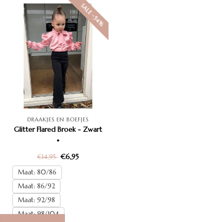
SALE -54%
DRAAKJES EN BOEFJES
Glitter Flared Broek - Zwart
•
€6,95
€14,95
Maat: 80/86
Maat: 86/92
Maat: 92/98
Maat: 98/104