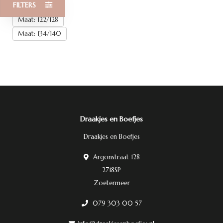
FILTERS
Maat: 110/116
Maat: 122/128
Maat: 134/140
Draakjes en Boefjes
Draakjes en Boefjes
Argonstraat 128
2718SP
Zoetermeer
079 303 00 57