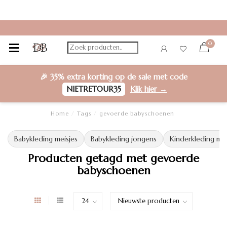
0
🎉
35% extra korting
op de sale met code
NIETRETOUR35
Klik hier →
Home
/
Tags
/
gevoerde babyschoenen
Babykleding meisjes
Babykleding jongens
Kinderkleding mei
Producten getagd met gevoerde
babyschoenen