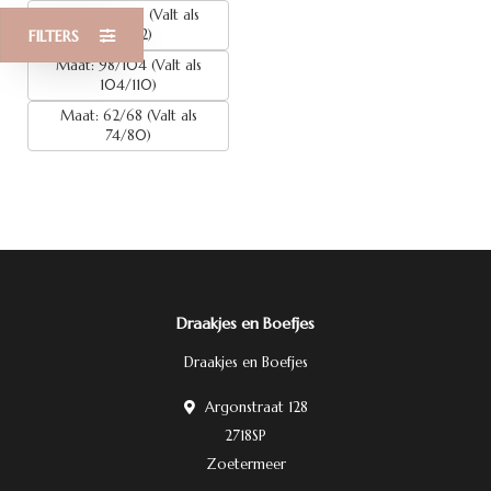
Maat: 110/116 (Valt als
116/122)
FILTERS
Maat: 98/104 (Valt als
104/110)
Maat: 62/68 (Valt als
74/80)
Draakjes en Boefjes
Draakjes en Boefjes
Argonstraat 128
2718SP
Zoetermeer