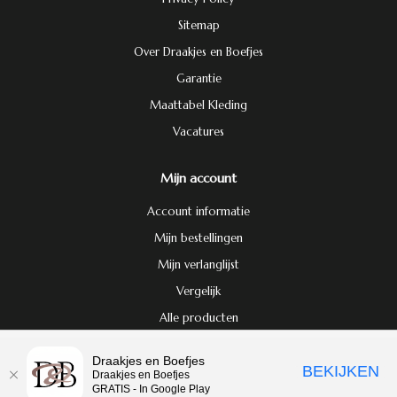
Sitemap
Over Draakjes en Boefjes
Garantie
Maattabel Kleding
Vacatures
Mijn account
Account informatie
Mijn bestellingen
Mijn verlanglijst
Vergelijk
Alle producten
Door het gebruiken van onze website, ga je akkoord met het gebruik van
Draakjes en Boefjes
BEKIJKEN
© Copyright 2026 Draakjes en Boefjes
cookies om onze website te verbeteren.
Dit bericht verbergen
Draakjes en Boefjes
GRATIS - In Google Play
Meer over cookies »