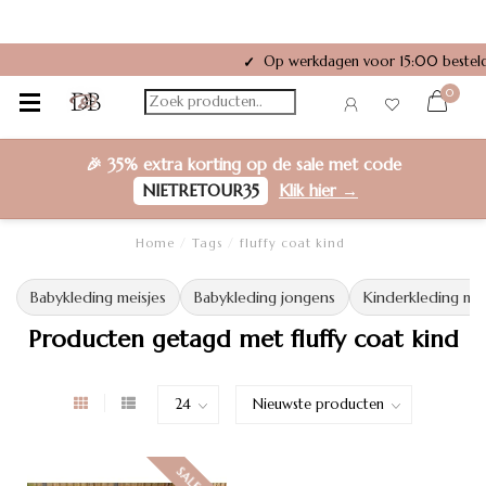
Op werkdagen voor 15:00 besteld
✓
0
🎉
35% extra korting
op de sale met code
NIETRETOUR35
Klik hier →
Home
/
Tags
/
fluffy coat kind
Babykleding meisjes
Babykleding jongens
Kinderkleding mei
Producten getagd met fluffy coat kind