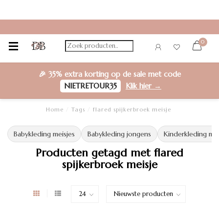
0
🎉
35% extra korting
op de sale met code
NIETRETOUR35
Klik hier →
Home
/
Tags
/
flared spijkerbroek meisje
Babykleding meisjes
Babykleding jongens
Kinderkleding mei
Producten getagd met flared
spijkerbroek meisje