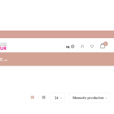
0
NL
ier →