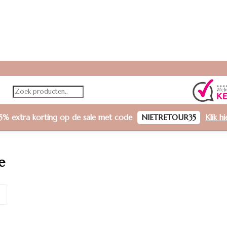
5% extra korting
op de sale met code
NIETRETOUR35
Klik h
e