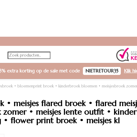
5% extra korting
op de sale met code
NIETRETOUR35
Klik h
sjesbroek • bloemenprint broek • kinderbroek bloemen • meisjesbroek zomer 
 • meisjes flared broek • flared mei
zomer • meisjes lente outfit • kinde
 • flower print broek • meisjes kl