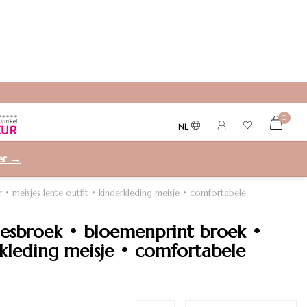
0
NL
ier →
• meisjes lente outfit • kinderkleding meisje • comfortabele
sjesbroek • bloemenprint broek •
rkleding meisje • comfortabele