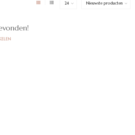
evonden!
KELEN