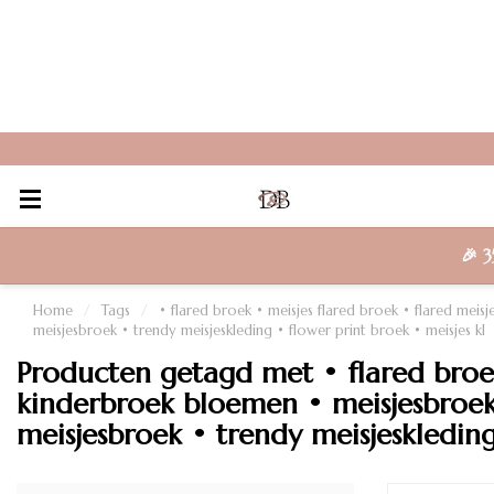
🎉
3
Home
/
Tags
/
• flared broek • meisjes flared broek • flared mei
meisjesbroek • trendy meisjeskleding • flower print broek • meisjes kl
Producten getagd met • flared broek
kinderbroek bloemen • meisjesbroek 
meisjesbroek • trendy meisjeskleding