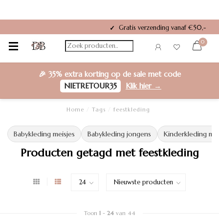
Gratis verzending vanaf €50,-
✓
0
🎉
35% extra korting
op de sale met code
NIETRETOUR35
Klik hier →
Home
/
Tags
/
feestkleding
Babykleding meisjes
Babykleding jongens
Kinderkleding mei
Producten getagd met feestkleding
Toon
1
-
24
van 44