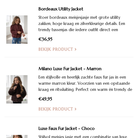
Bordeaux Utility Jacket
Stoer bordeaux meisjesjasje met grote utility
zakken, hoge kraag en zilverkleurige details. Een
trendy tussenjas die iedere outfit direct een
stijlvolle look geeft.
€36,95
BEKIJK PRODUCT
Milano Luxe Fur Jacket - Marron
Een stijlvolle en heerlijk zachte faux fur jas in een
warme marron kleur. Voorzien van een opstaande
kraag en ritssluiting. Perfect om warm én trendy de
herfst en winter door te komen.
€49,95
BEKIJK PRODUCT
Luxe Faux Fur Jacket - Choco
Stijlvol meisjes jasje met een combinatie van luxe