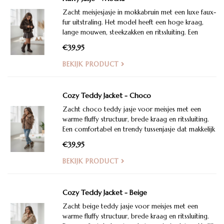
Zacht meisjesjasje in mokkabruin met een luxe faux-
fur uitstraling. Het model heeft een hoge kraag,
lange mouwen, steekzakken en ritssluiting. Een
warme en stijlvolle jas voor frisse herfst- en
€39,95
winterdagen.
BEKIJK PRODUCT
Cozy Teddy Jacket - Choco
Zacht choco teddy jasje voor meisjes met een
warme fluffy structuur, brede kraag en ritssluiting.
Een comfortabel en trendy tussenjasje dat makkelijk
te combineren is met een jeans, rokje of jurk
€39,95
BEKIJK PRODUCT
Cozy Teddy Jacket - Beige
Zacht beige teddy jasje voor meisjes met een
warme fluffy structuur, brede kraag en ritssluiting.