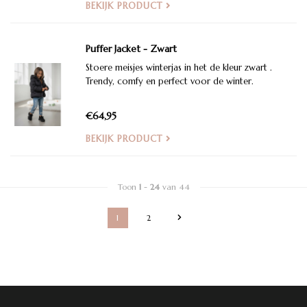
BEKIJK PRODUCT
Puffer Jacket - Zwart
Stoere meisjes winterjas in het de kleur zwart .
Trendy, comfy en perfect voor de winter.
€64,95
BEKIJK PRODUCT
Toon
1
-
24
van 44
1
2