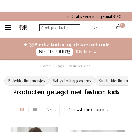
Riverty
Gratis verzending vanaf €50,-
✓
0
🎉
35% extra korting
op de sale met code
NIETRETOUR35
Klik hier →
Home
/
Tags
/
fashion kids
Babykleding meisjes
Babykleding jongens
Kinderkleding mei
Producten getagd met fashion kids