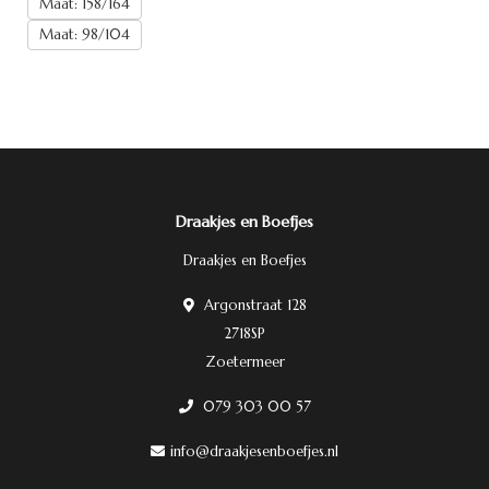
Maat: 158/164
Maat: 98/104
Draakjes en Boefjes
Draakjes en Boefjes
Argonstraat 128
2718SP
Zoetermeer
079 303 00 57
info@draakjesenboefjes.nl