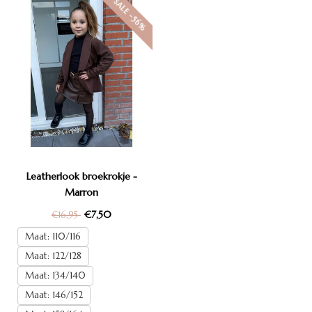
SALE -56%
Leatherlook broekrokje -
Marron
€7,50
€16,95
Maat: 110/116
Maat: 122/128
Maat: 134/140
Maat: 146/152