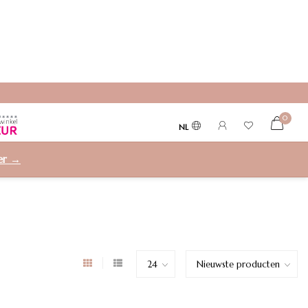
0
NL
ier →