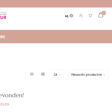
0
NL
hier
evonden!
KELEN