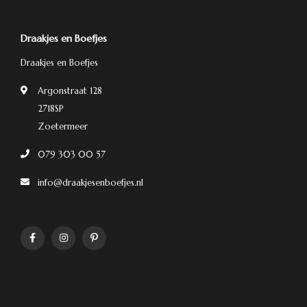
Draakjes en Boefjes
Draakjes en Boefjes
Argonstraat 128
2718SP
Zoetermeer
079 303 00 57
info@draakjesenboefjes.nl