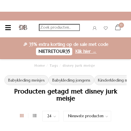
0
🎉
35% extra korting
op de sale met code
NIETRETOUR35
Klik hier →
Home
/
Tags
/
disney jurk meisje
Babykleding meisjes
Babykleding jongens
Kinderkleding mei
Producten getagd met disney jurk
meisje