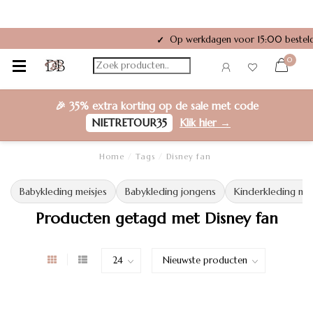
Op werkdagen voor 15:00 besteld
✓
0
🎉
35% extra korting
op de sale met code
NIETRETOUR35
Klik hier →
Home
/
Tags
/
Disney fan
Babykleding meisjes
Babykleding jongens
Kinderkleding mei
Producten getagd met Disney fan