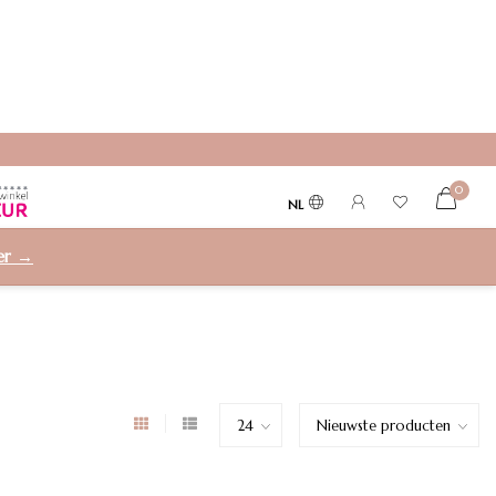
0
NL
ier →