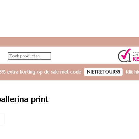
5% extra korting
op de sale met code
NIETRETOUR35
Klik h
llerina print