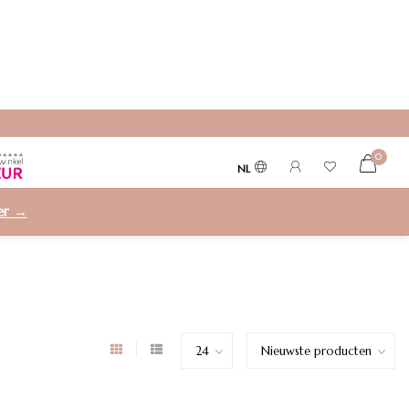
0
NL
ier →