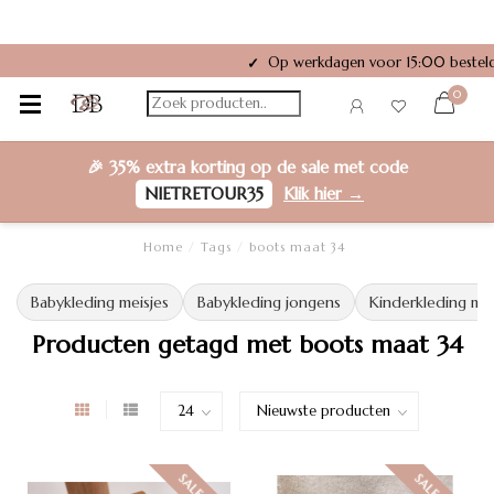
Op werkdagen voor 15:00 besteld
✓
0
🎉
35% extra korting
op de sale met code
NIETRETOUR35
Klik hier →
Home
/
Tags
/
boots maat 34
Babykleding meisjes
Babykleding jongens
Kinderkleding mei
Producten getagd met boots maat 34