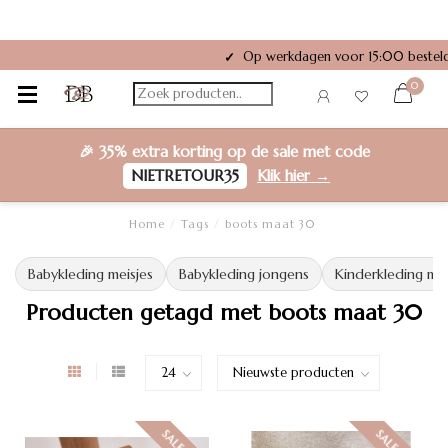
Op werkdagen voor 15:00 besteld
✓
0
🎉
35% extra korting
op de sale met code
NIETRETOUR35
Klik hier →
Home
/
Tags
/
boots maat 30
Babykleding meisjes
Babykleding jongens
Kinderkleding mei
Producten getagd met boots maat 30