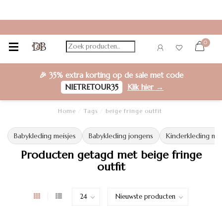
0
🎉
35% extra korting
op de sale met code
NIETRETOUR35
Klik hier →
Home
/
Tags
/
beige fringe outfit
Babykleding meisjes
Babykleding jongens
Kinderkleding mei
Producten getagd met beige fringe
outfit