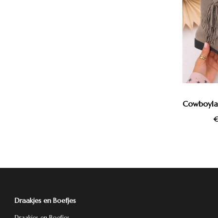
Cowboyla
€
Draakjes en Boefjes
Draakjes en Boefjes