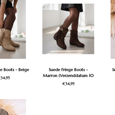
e Boots - Beige
Suede Fringe Boots -
S
Marron (Verzenddatum 10
34,95
Aug)
€34,95