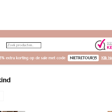
5% extra korting
op de sale met code
NIETRETOUR35
Klik h
kind