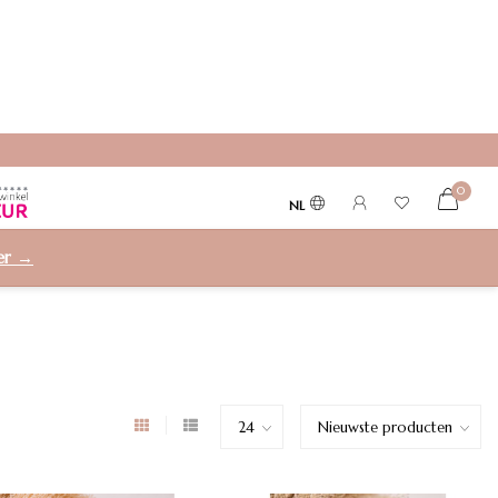
0
NL
ier →