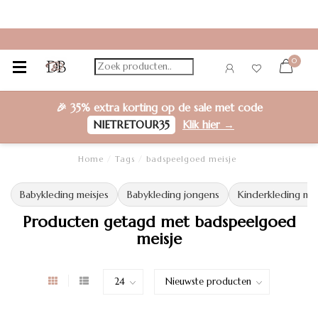
0
🎉
35% extra korting
op de sale met code
NIETRETOUR35
Klik hier →
Home
/
Tags
/
badspeelgoed meisje
Babykleding meisjes
Babykleding jongens
Kinderkleding mei
Producten getagd met badspeelgoed
meisje