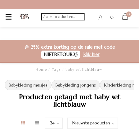
0
🎉
25% extra korting
op de sale met code
NIETRETOUR25
Klik hier
Home
/
Tags
/
baby set lichtblauw
Babykleding meisjes
Babykleding jongens
Kinderkleding mei
Producten getagd met baby set
lichtblauw