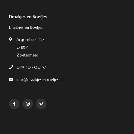
Draakjes en Boefjes
Draakjes en Boefjes
Argonstraat 128
2718SP
Zoetermeer
079 303 00 57
info@draakjesenboefjes.nl