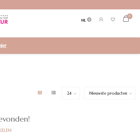
0
NL
hier
evonden!
KELEN