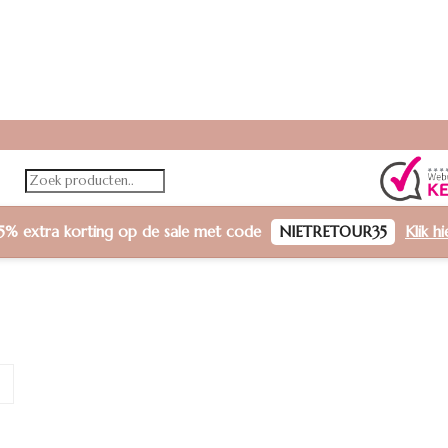
5% extra korting
op de sale met code
NIETRETOUR35
Klik h