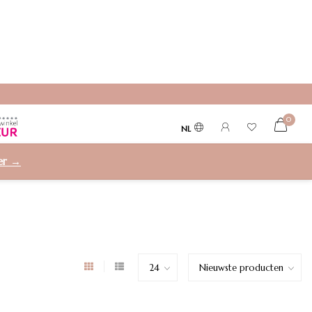
0
NL
ier →