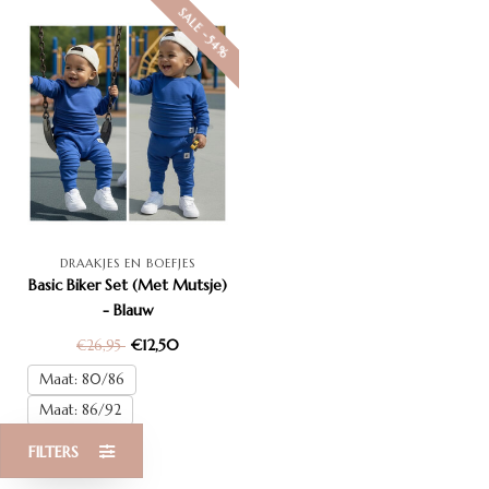
SALE -54%
DRAAKJES EN BOEFJES
Basic Biker Set (Met Mutsje)
- Blauw
€12,50
€26,95
Maat: 80/86
Maat: 86/92
Maat: 74/80
FILTERS