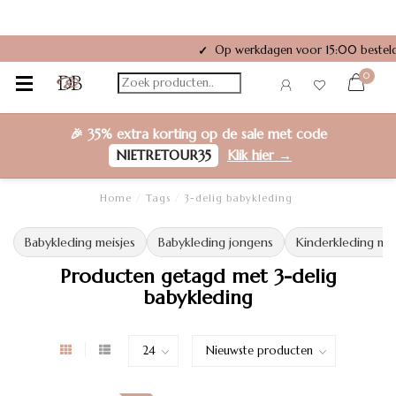
Op werkdagen voor 15:00 besteld
✓
0
🎉
35% extra korting
op de sale met code
NIETRETOUR35
Klik hier →
Home
/
Tags
/
3-delig babykleding
Babykleding meisjes
Babykleding jongens
Kinderkleding mei
Producten getagd met 3-delig
babykleding