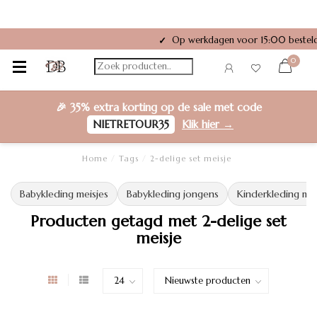
Op werkdagen voor 15:00 besteld
✓
0
🎉
35% extra korting
op de sale met code
NIETRETOUR35
Klik hier →
Home
/
Tags
/
2-delige set meisje
Babykleding meisjes
Babykleding jongens
Kinderkleding mei
Producten getagd met 2-delige set
meisje